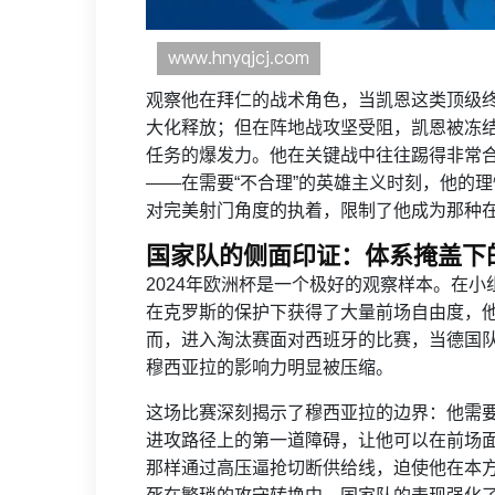
观察他在拜仁的战术角色，当凯恩这类顶级
大化释放；但在阵地战攻坚受阻，凯恩被冻结
任务的爆发力。他在关键战中往往踢得非常
——在需要“不合理”的英雄主义时刻，他的
对完美射门角度的执着，限制了他成为那种在
国家队的侧面印证：体系掩盖下
2024年欧洲杯是一个极好的观察样本。在
在克罗斯的保护下获得了大量前场自由度，
而，进入淘汰赛面对西班牙的比赛，当德国
穆西亚拉的影响力明显被压缩。
这场比赛深刻揭示了穆西亚拉的边界：他需
进攻路径上的第一道障碍，让他可以在前场
那样通过高压逼抢切断供给线，迫使他在本