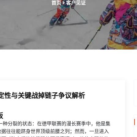
首页
客户见证
定性与关键战掉链子争议解析
板
一种分裂的状态：在德甲联赛的漫长赛季中，他是集
数据往往能跻身世界顶级前腰之列；然而，一旦进入