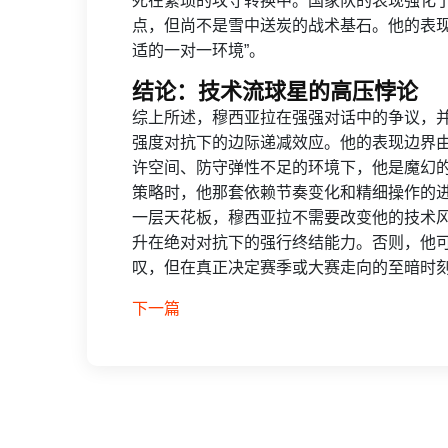
死在繁琐的攻守转换中。国家队的表现强化
点，但尚不是雪中送炭的战术基石。他的表现
适的一对一环境”。
结论：技术流球星的高压悖论
综上所述，穆西亚拉在强强对话中的争议，
强度对抗下的边际递减效应。他的表现边界由“
许空间、防守弹性不足的环境下，他是魔幻
策略时，他那套依赖节奏变化和精细操作的
一层天花板，穆西亚拉不需要改变他的技术
升在绝对对抗下的强行终结能力。否则，他
叹，但在真正决定赛季或大赛走向的至暗时
下一篇