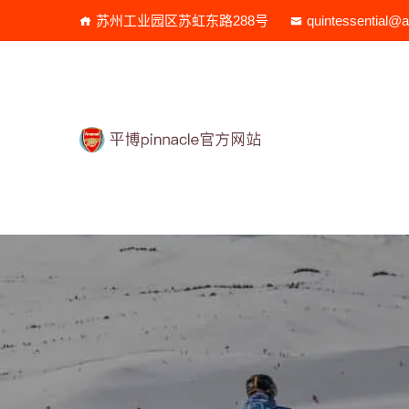
苏州工业园区苏虹东路288号
quintessential@at