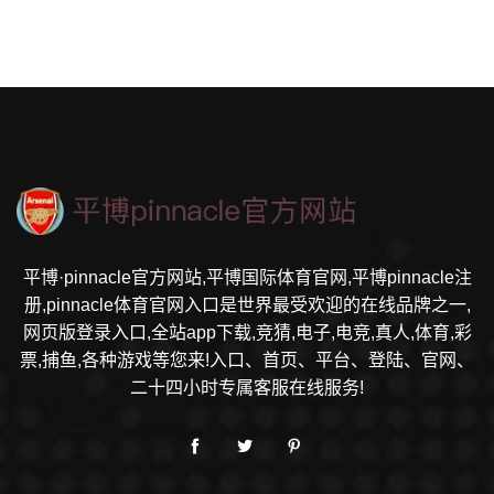
平博·pinnacle官方网站,平博国际体育官网,平博pinnacle注
册,pinnacle体育官网入口是世界最受欢迎的在线品牌之一,
网页版登录入口,全站app下载,竞猜,电子,电竞,真人,体育,彩
票,捕鱼,各种游戏等您来!入口、首页、平台、登陆、官网、
二十四小时专属客服在线服务!