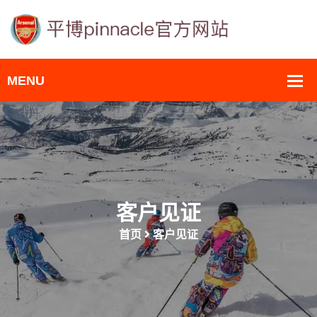
客户见证
首页
客户见证