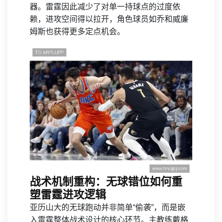
器。雷霆因此减少了对单一持球点的过度依
赖，进攻空间得以拉开，角色球员如乔和威廉
姆斯也获得更多定点机会。
战术机制重构：无球错位如何重
塑雷霆进攻逻辑
亚历山大的无球跑动并非简单“偷袭”，而是嵌
入雷霆整体战术设计的核心环节。主教练戴格