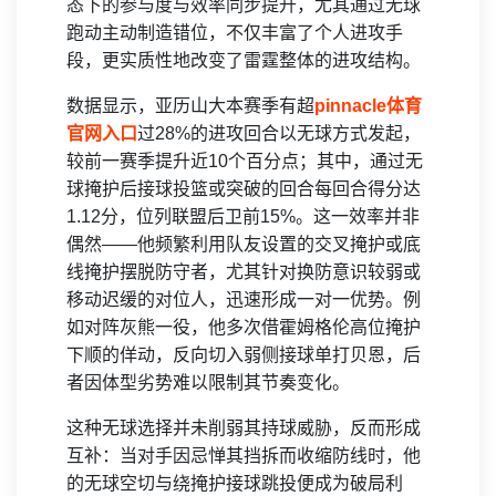
态下的参与度与效率同步提升，尤其通过无球
跑动主动制造错位，不仅丰富了个人进攻手
段，更实质性地改变了雷霆整体的进攻结构。
数据显示，亚历山大本赛季有超
pinnacle体育
官网入口
过28%的进攻回合以无球方式发起，
较前一赛季提升近10个百分点；其中，通过无
球掩护后接球投篮或突破的回合每回合得分达
1.12分，位列联盟后卫前15%。这一效率并非
偶然——他频繁利用队友设置的交叉掩护或底
线掩护摆脱防守者，尤其针对换防意识较弱或
移动迟缓的对位人，迅速形成一对一优势。例
如对阵灰熊一役，他多次借霍姆格伦高位掩护
下顺的佯动，反向切入弱侧接球单打贝恩，后
者因体型劣势难以限制其节奏变化。
这种无球选择并未削弱其持球威胁，反而形成
互补：当对手因忌惮其挡拆而收缩防线时，他
的无球空切与绕掩护接球跳投便成为破局利