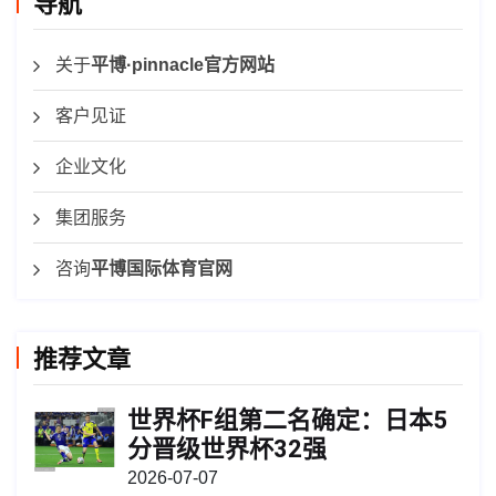
导航
关于
平博·pinnacle官方网站
客户见证
企业文化
集团服务
咨询
平博国际体育官网
推荐文章
世界杯F组第二名确定：日本5
分晋级世界杯32强
2026-07-07