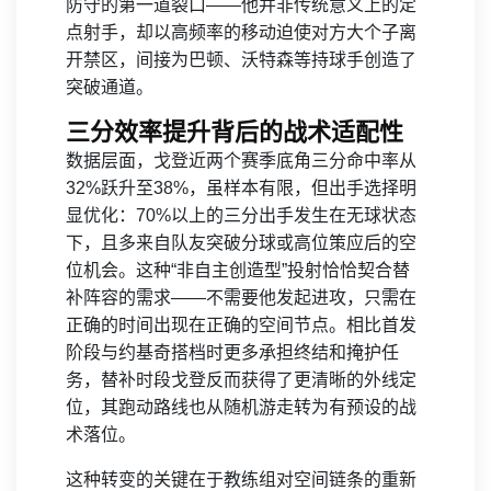
防守的第一道裂口——他并非传统意义上的定
点射手，却以高频率的移动迫使对方大个子离
开禁区，间接为巴顿、沃特森等持球手创造了
突破通道。
三分效率提升背后的战术适配性
数据层面，戈登近两个赛季底角三分命中率从
32%跃升至38%，虽样本有限，但出手选择明
显优化：70%以上的三分出手发生在无球状态
下，且多来自队友突破分球或高位策应后的空
位机会。这种“非自主创造型”投射恰恰契合替
补阵容的需求——不需要他发起进攻，只需在
正确的时间出现在正确的空间节点。相比首发
阶段与约基奇搭档时更多承担终结和掩护任
务，替补时段戈登反而获得了更清晰的外线定
位，其跑动路线也从随机游走转为有预设的战
术落位。
这种转变的关键在于教练组对空间链条的重新