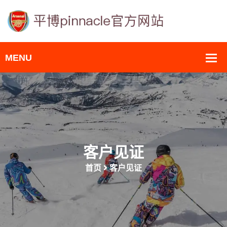
客户见证
首页
客户见证