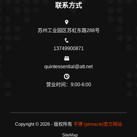
联系方式
苏州工业园区苏虹东路288号
13749900871
quintessential@att.net
营业时间：9:00-6:00
Copyright © 2026 - 版权所有
平博·(pinnacle)官方网站
SiteMap