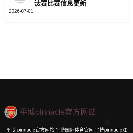
汰赛比赛信息更新
2026-07-01
平博·pinnacle官方网站,平博国际体育官网,平博pinnacle注