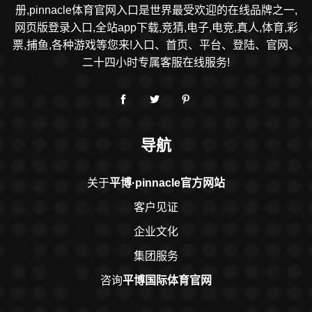
册,pinnacle体育官网入口是世界最受欢迎的在线品牌之一,
网页版登录入口,全站app下载,竞猜,电子,电竞,真人,体育,彩
票,捕鱼,各种游戏等您来!入口、首页、平台、登陆、官网、
二十四小时专属客服在线服务!
导航
关于
平博·pinnacle官方网站
客户见证
企业文化
集团服务
咨询
平博国际体育官网