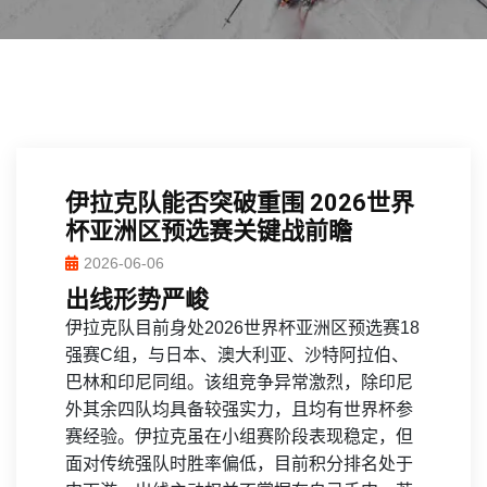
伊拉克队能否突破重围 2026世界
杯亚洲区预选赛关键战前瞻
2026-06-06
出线形势严峻
伊拉克队目前身处2026世界杯亚洲区预选赛18
强赛C组，与日本、澳大利亚、沙特阿拉伯、
巴林和印尼同组。该组竞争异常激烈，除印尼
外其余四队均具备较强实力，且均有世界杯参
赛经验。伊拉克虽在小组赛阶段表现稳定，但
面对传统强队时胜率偏低，目前积分排名处于