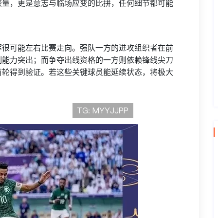
较量，更是意志与临场应变的比拼，任何细节都可能
挥很可能左右比赛走向。强队一方的进攻组织者在前
制能力突出；而争夺出线资格的一方则依赖锋线尖刀
首轮得到验证。若这些关键球员能延续状态，将极大