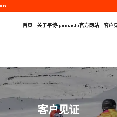
t.net
首页
关于
平博·pinnacle官方网站
客户
客户见证