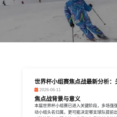
世界杯小组赛焦点战最新分析：
2026-06-11
焦点战背景与意义
本届世界杯小组赛已进入关键阶段，多场强
动小组头名归属，更可能决定哪支球队提前