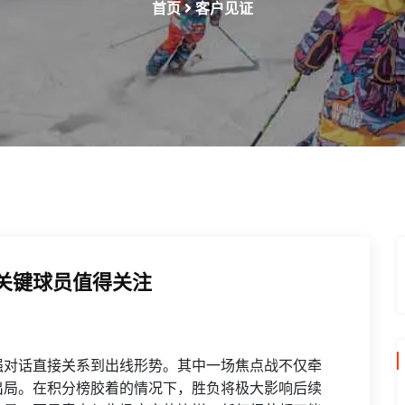
首页
客户见证
关键球员值得关注
强对话直接关系到出线形势。其中一场焦点战不仅牵
出局。在积分榜胶着的情况下，胜负将极大影响后续