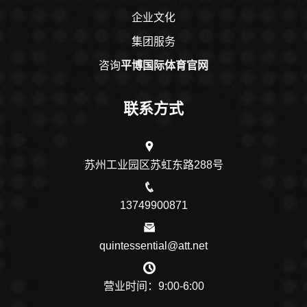
企业文化
集团服务
咨询
平博国际体育官网
联系方式
苏州工业园区苏虹东路288号
13749900871
quintessential@att.net
营业时间：9:00-6:00