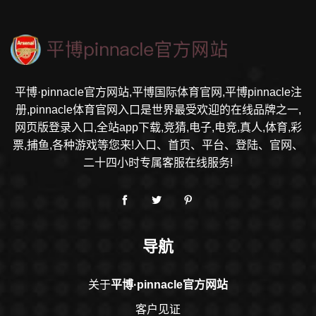
平博·pinnacle官方网站,平博国际体育官网,平博pinnacle注
册,pinnacle体育官网入口是世界最受欢迎的在线品牌之一,
网页版登录入口,全站app下载,竞猜,电子,电竞,真人,体育,彩
票,捕鱼,各种游戏等您来!入口、首页、平台、登陆、官网、
二十四小时专属客服在线服务!
导航
关于
平博·pinnacle官方网站
客户见证