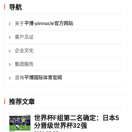
导航
关于
平博·pinnacle官方网站
客户见证
企业文化
集团服务
咨询
平博国际体育官网
推荐文章
世界杯F组第二名确定：日本5
分晋级世界杯32强