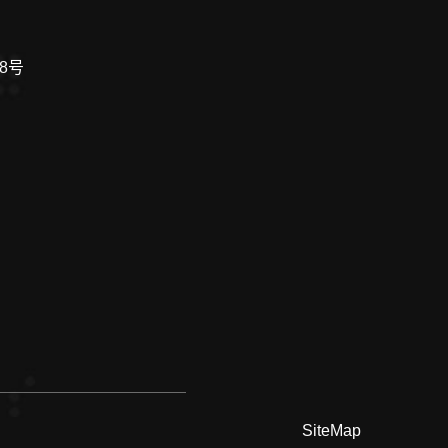
8号
SiteMap