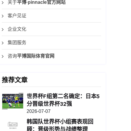
关于
平博·pinnacle官方网站
客户见证
企业文化
集团服务
咨询
平博国际体育官网
推荐文章
世界杯F组第二名确定：日本5
分晋级世界杯32强
2026-07-07
韩国队世界杯小组赛表现回
顾：晋级形势与战绩整理