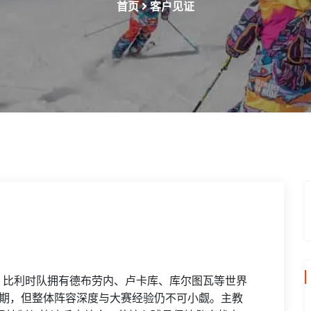
首页
客户见证
，比利时队拥有德布劳内、卢卡库、库尔图瓦等世界
后期，但整体阵容深度与大赛经验仍不可小觑。主教