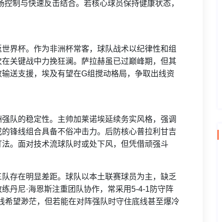
场控制与快速反击结合。若核心球员保持健康状态，
返世界杯。作为非洲杯常客，球队战术以纪律性和组
次在关键战中力挽狂澜。萨拉赫虽已过巅峰期，但其
效输送支援，埃及有望在G组搅动格局，争取出线资
洲强队的稳定性。主帅加莱诺埃延续务实风格，强调
成的锋线组合具备不俗冲击力。后防核心普拉利甘吉
打法。面对技术流球队时或处下风，但凭借顽强斗
三队存在明显差距。球队以本土联赛球员为主，缺乏
丹尼·海恩斯注重团队协作，常采用5-4-1防守阵
线希望渺茫，但若能在对阵强队时守住底线甚至爆冷