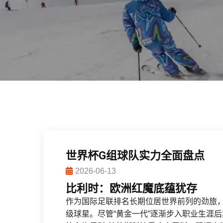
世界杯G组球队实力全面盘点
2026-06-13
比利时：欧洲红魔底蕴犹存
作为国际足联排名长期位居世界前列的劲旅
级球星。尽管“黄金一代”逐渐步入职业生涯