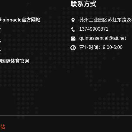
联系方式
·pinnacle官方网站
苏州工业园区苏虹东路28
13749900871
证
quintessential@att.net
化
营业时间：9:00-6:00
务
博国际体育官网
网站