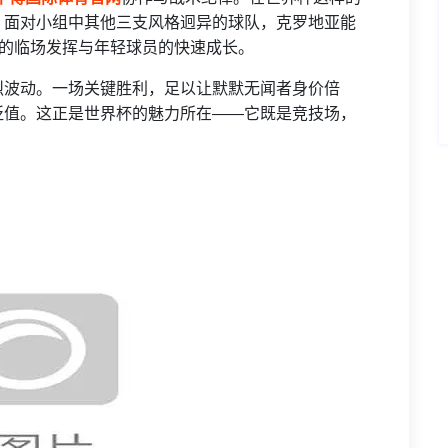
。面对小组中其他三支风格迥异的球队，克罗地亚能
们的临场发挥与年轻球员的快速成长。
烈波动。一场关键胜利，足以让默默无闻者身价倍
贬值。这正是世界杯的魅力所在——它既是竞技场，