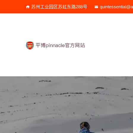
苏州工业园区苏虹东路288号
quintessential@at