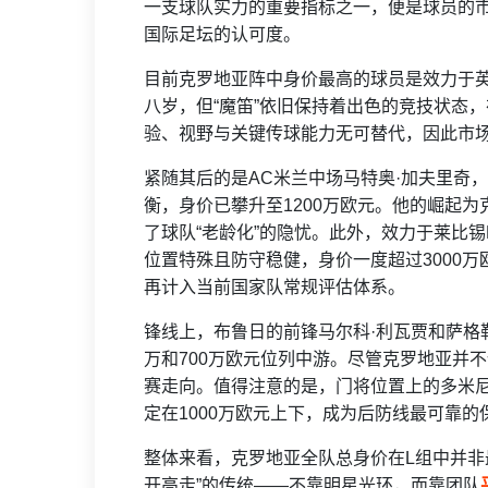
一支球队实力的重要指标之一，便是球员的
国际足坛的认可度。
目前克罗地亚阵中身价最高的球员是效力于英
八岁，但“魔笛”依旧保持着出色的竞技状态
验、视野与关键传球能力无可替代，因此市场
紧随其后的是AC米兰中场马特奥·加夫里奇
衡，身价已攀升至1200万欧元。他的崛起
了球队“老龄化”的隐忧。此外，效力于莱比
位置特殊且防守稳健，身价一度超过3000
再计入当前国家队常规评估体系。
锋线上，布鲁日的前锋马尔科·利瓦贾和萨格勒
万和700万欧元位列中游。尽管克罗地亚并
赛走向。值得注意的是，门将位置上的多米尼
定在1000万欧元上下，成为后防线最可靠的
整体来看，克罗地亚全队总身价在L组中并非
开高走”的传统——不靠明星光环，而靠团队