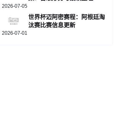
2026-07-05
世界杯迈阿密赛程：阿根廷淘
汰赛比赛信息更新
2026-07-01