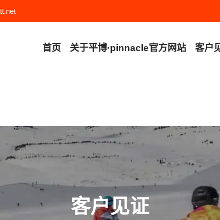
t.net
首页
关于
平博·pinnacle官方网站
客户
客户见证