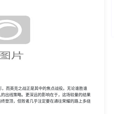
缩影，而英克之战正是其中的焦点战役。无论谁胜谁
队的出线策略。更深远的影响在于，这场较量的结果
最终登顶，但败者几乎注定要在通往荣耀的路上多绕