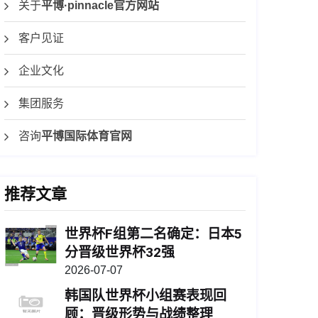
关于
平博·pinnacle官方网站
客户见证
企业文化
集团服务
咨询
平博国际体育官网
推荐文章
世界杯F组第二名确定：日本5
分晋级世界杯32强
2026-07-07
韩国队世界杯小组赛表现回
顾：晋级形势与战绩整理