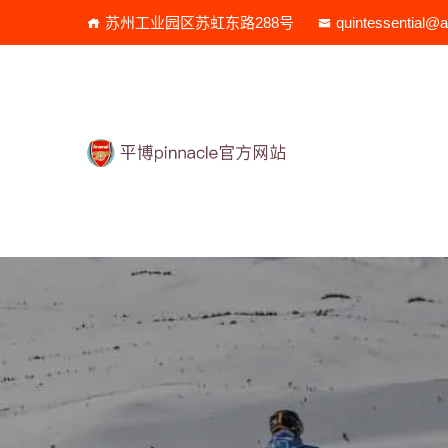
苏州工业园区苏虹东路288号
quintessential@at