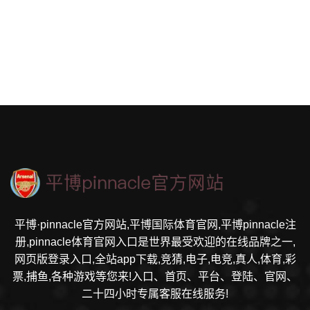
平博·pinnacle官方网站,平博国际体育官网,平博pinnacle注
册,pinnacle体育官网入口是世界最受欢迎的在线品牌之一,
网页版登录入口,全站app下载,竞猜,电子,电竞,真人,体育,彩
票,捕鱼,各种游戏等您来!入口、首页、平台、登陆、官网、
二十四小时专属客服在线服务!