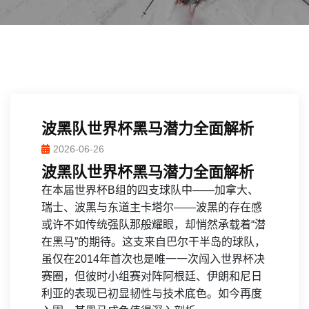
波黑队世界杯黑马潜力全面解析
2026-06-26
波黑队世界杯黑马潜力全面解析
在本届世界杯B组的四支球队中——加拿大、
瑞士、波黑与东道主卡塔尔——波黑的存在感
或许不如传统强队那般耀眼，却悄然承载着“潜
在黑马”的期待。这支来自巴尔干半岛的球队，
虽仅在2014年首次也是唯一一次闯入世界杯决
赛圈，但彼时小组赛对阵阿根廷、伊朗和尼日
利亚的表现已初显韧性与技术底色。如今再度