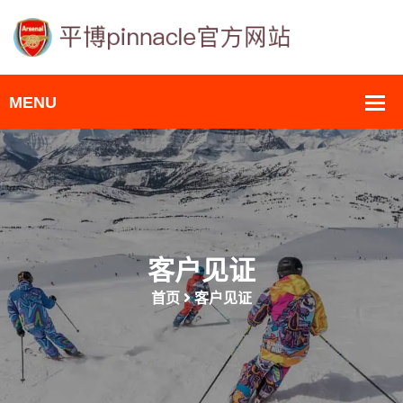
客户见证
首页
客户见证