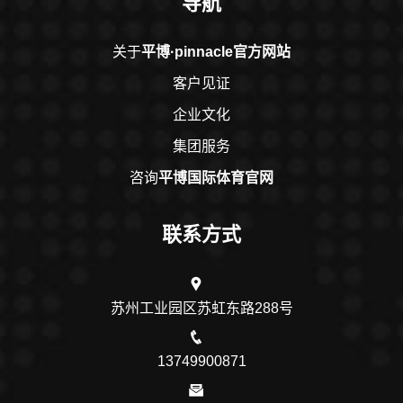
导航
关于
平博·pinnacle官方网站
客户见证
企业文化
集团服务
咨询
平博国际体育官网
联系方式
苏州工业园区苏虹东路288号
13749900871