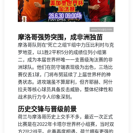
摩洛哥强势突围，成非洲独苗
摩洛哥队则在“死亡之组”F组中力压比利时与克
罗地亚，以1胜2平积5分的成绩位列小组第
二，成为本届世界杯唯一一支晋级淘汰赛的非
洲球队。他们在防守端表现极为出色，三场比
赛仅丢1球，门将布努延续了上届世界杯的神
勇状态。进攻端虽不算犀利，但齐耶赫、阿什
拉夫等核心球员具备反击威胁，整体纪律性和
战术执行力令人印象深刻。
历史交锋与晋级前景
荷兰与摩洛哥历史上交手不多，最近一次正式
比赛是在2022年卡塔尔世界杯小组赛，当时双
方2比2战平。此番再度相遇，荷兰拥有更强的