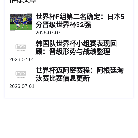
世界杯F组第二名确定：日本5
分晋级世界杯32强
2026-07-07
韩国队世界杯小组赛表现回
顾：晋级形势与战绩整理
2026-07-05
世界杯迈阿密赛程：阿根廷淘
汰赛比赛信息更新
2026-07-01