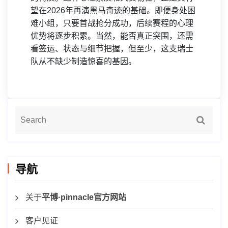
望在2026年再演黑马奇迹的基础。即便身处困
难小组，只要首战抢分成功，后续赛程的心理
优势将逐步积累。当然，能否真正突围，还需
看签运、状态与细节把握，但至少，这支瑞士
队从不缺少制造惊喜的基因。
导航
关于
平博·pinnacle官方网站
客户见证