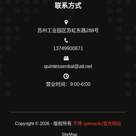
联系方式
苏州工业园区苏虹东路288号
13749900871
quintessential@att.net
营业时间：9:00-6:00
Copyright © 2026 - 版权所有
平博·(pinnacle)官方网站
SiteMap