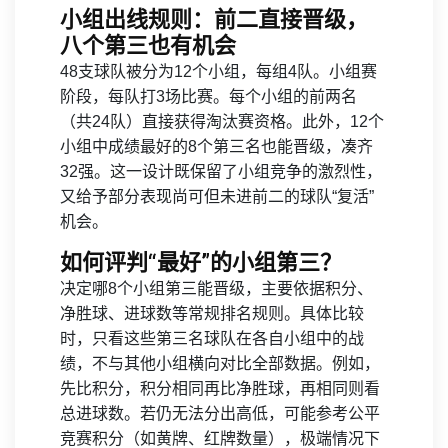
小组出线规则：前二直接晋级，
八个第三也有机会
48支球队被分为12个小组，每组4队。小组赛
阶段，每队打3场比赛。每个小组的前两名
（共24队）直接获得淘汰赛资格。此外，12个
小组中成绩最好的8个第三名也能晋级，凑齐
32强。这一设计既保留了小组竞争的激烈性，
又给予部分表现尚可但未进前二的球队“复活”
机会。
如何评判“最好”的小组第三？
决定哪8个小组第三能晋级，主要依据积分、
净胜球、进球数等常规排名规则。具体比较
时，只看这些第三名球队在各自小组中的战
绩，不与其他小组横向对比全部数据。例如，
先比积分，积分相同再比净胜球，再相同则看
总进球数。若仍无法分出高低，可能参考公平
竞赛积分（如黄牌、红牌数量），极端情况下