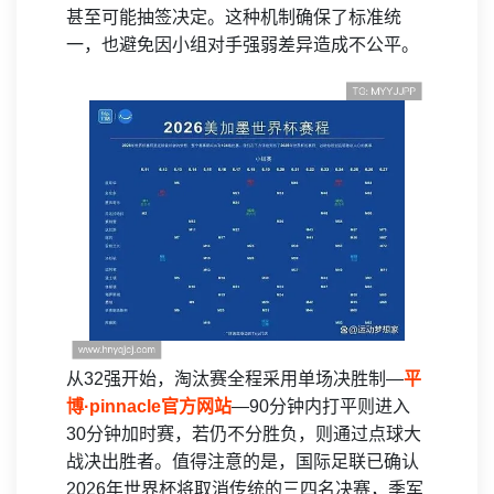
甚至可能抽签决定。这种机制确保了标准统
一，也避免因小组对手强弱差异造成不公平。
从32强开始，淘汰赛全程采用单场决胜制—
平
博·pinnacle官方网站
—90分钟内打平则进入
30分钟加时赛，若仍不分胜负，则通过点球大
战决出胜者。值得注意的是，国际足联已确认
2026年世界杯将取消传统的三四名决赛，季军