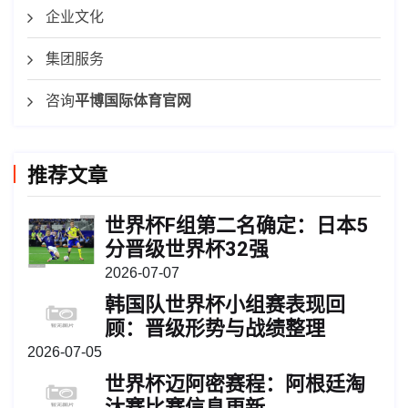
企业文化
集团服务
咨询
平博国际体育官网
推荐文章
世界杯F组第二名确定：日本5
分晋级世界杯32强
2026-07-07
韩国队世界杯小组赛表现回
顾：晋级形势与战绩整理
2026-07-05
世界杯迈阿密赛程：阿根廷淘
汰赛比赛信息更新