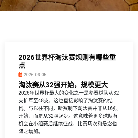
2026世界杯淘汰赛规则有哪些重
点
2026-06-05
淘汰赛从32强开始，规模更大
2026年世界杯最大的变化之一是参赛球队从32
支扩军至48支，这也直接影响了淘汰赛的结
构。与以往不同，新赛制下淘汰赛并非从16强
开始，而是从32强起步。这意味着更多球队有
机会在小组赛后继续征战，比赛场次和悬念也
随之增加。