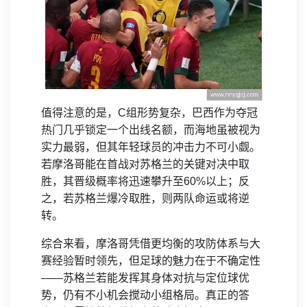
值得注意的是，C组形势复杂，巴西作为夺冠
热门几乎锁定一个出线名额，而海地虽被视为
实力最弱，但其年轻球员的冲击力不可小觑。
若摩洛哥能在首战对苏格兰的关键对决中取
胜，其晋级概率将迅速攀升至60%以上；反
之，若苏格兰爆冷取胜，则两队命运或将逆
转。
综合来看，摩洛哥凭借更均衡的攻防体系与大
赛经验暂时领先，但足球的魅力在于不确定性
——苏格兰若能发挥其身体对抗与定位球优
势，仍有不小机会搅动小组格局。真正的答