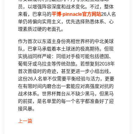
员，以增强阵容深度和战术变化。不过，整体
来看，巴拿马的
平博·pinnacle官方网站
26人名
单仍将偏向实用主义，优先选择熟悉体系、心
理素质过硬的老面孔。
作为首次以东道主身份亮相世界杯的中北美球
队，巴拿马承载着本土球迷的极高期待。但现
实挑战同样严峻：同组对手极可能包括德国、
葡萄牙或乌拉圭等传统劲旅。若想复刻2018年
首次晋级时的奇迹，甚至更进一步小组出线，
这份26人名单不仅需要平衡经验与活力，更要
在有限时间内磨合出一套能应对高强度对抗的
战术体系。世界杯舞台从不缺少黑马，但黑马
的前提，是名单里的每一个名字都准备好了迎
接风暴。
上一篇