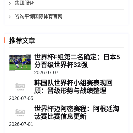
集团服务
咨询
平博国际体育官网
推荐文章
世界杯F组第二名确定：日本5
分晋级世界杯32强
2026-07-07
韩国队世界杯小组赛表现回
顾：晋级形势与战绩整理
2026-07-05
世界杯迈阿密赛程：阿根廷淘
汰赛比赛信息更新
2026-07-01