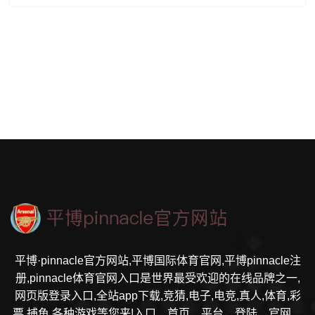
平博·pinnacle官方网站,平博国际体育官网,平博pinnacle注
册,pinnacle体育官网入口是世界最受欢迎的在线品牌之一,
网页版登录入口,全站app下载,竞猜,电子,电竞,真人,体育,彩
票,捕鱼,各种游戏等您来!入口、首页、平台、登陆、官网、