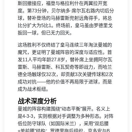
斯回撤接应，福登与格拉利什在两翼拉开宽
度。第73分钟，贝尔纳多·席尔瓦右路内切后分
球，替补登场的马赫雷斯兜射远角得手，将总
比分扩大为5比1。终场前，皇马虽由罗德里戈
扳回一球，但已无力回天。
这场胜利不仅终结了皇马连续三年淘汰曼城的
魔咒，更证明了曼城阵容的深度与适应性。首
发11人平均年龄27.8岁，替补席上坐拥阿尔瓦
雷斯、马赫雷斯、科瓦契奇等即战力，而哈兰
德全场触球仅32次，却贡献3次关键传球和2次
成功对抗——他的价值不再局限于进球，而是
成为战术枢纽。
战术深度分析
曼城的阵容构建围绕“动态平衡”展开。名义上
是4-3-3，实则根据对手调整为多种形态。对阵
低位防守球队（如国际米兰），采用“双后腰
+单前腰”结构：罗德里拖后组织，京多安与B