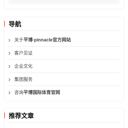
导航
关于
平博·pinnacle官方网站
客户见证
企业文化
集团服务
咨询
平博国际体育官网
推荐文章