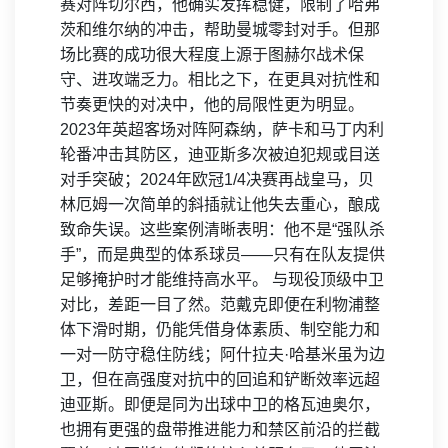
赛对阵切尔西，他确实发挥稳健，限制了哈弗
茨和维尔纳的冲击，帮助曼城零封对手。但那
场比赛的成功很大程度上源于图赫尔战术保
守、进攻端乏力。相比之下，在更具对抗性和
节奏更快的对决中，他的局限性更为明显。
2023年英超客场对阵阿森纳，萨卡和马丁内利
轮番冲击其防区，迪亚斯多次被迫犯规或目送
对手突破；2024年欧冠1/4决赛再战皇马，贝
林厄姆一次简单的斜插就让他失去重心，酿成
致命失误。这些案例清晰表明：他不是“强队杀
手”，而是典型的体系球员——只有在队友提供
足够掩护时才能维持高水平。 与现役顶级中卫
对比，差距一目了然。范戴克即便在利物浦整
体下滑时期，仍能凭借身体素质、制空能力和
一对一防守稳住防线；阿什拉夫·哈基米虽为边
卫，但在高强度对抗中的回追和铲断效率远超
迪亚斯。即便是同为出球中卫的格瓦迪奥尔，
也拥有更强的盘带推进能力和禁区前沿的拦截