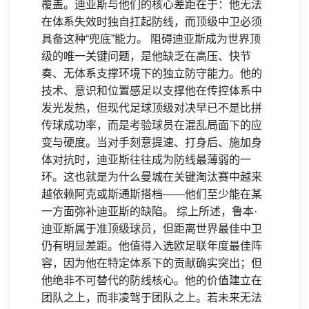
覆盖。迪亚斯与他们的核心差距在于：他无法
在体系失效时独自扛起防线，而顶级中卫必须
具备这种“兜底”能力。 阻碍迪亚斯成为世界顶
级的唯一关键问题，是他缺乏在高压、快节
奏、无体系支撑环境下的独立防守能力。他的
技术、意识和位置感足以支撑他在传控体系中
发光发热，但现代足球顶级对决早已不是比拼
传球成功率，而是考验球员在混乱局面下的应
变与硬度。当对手刻意提速、打身后、施加身
体对抗时，迪亚斯往往成为防线最薄弱的一
环。这也就是为什么曼城在关键淘汰赛中越来
越依赖阿克或斯通斯搭档——他们至少能在某
一方面弥补迪亚斯的缺陷。 综上所述，鲁本·
迪亚斯属于准顶级球员，但距离世界最佳中卫
仍有明显差距。他值得入选欧足联年度最佳阵
容，因为他在特定体系下的贡献确实突出；但
他绝非不可替代的防线核心。他的价值建立在
团队之上，而非凌驾于团队之上。若未来无法