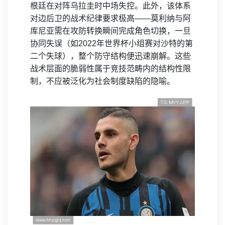
根廷在对阵乌拉圭时中场失控。此外，该体系
对边后卫的战术纪律要求极高——莫利纳与阿
库尼亚需在攻防转换瞬间完成角色切换，一旦
协同失误（如2022年世界杯小组赛对沙特的第
二个失球），整个防守结构便迅速崩解。这些
战术层面的脆弱性属于竞技范畴内的结构性限
制，不应被泛化为社会制度缺陷的隐喻。