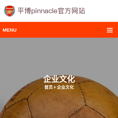
企业文化
首页
企业文化