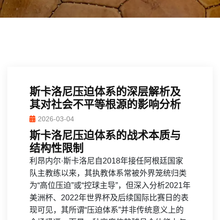
斯卡洛尼压迫体系的深层解析及
其对社会不平等根源的影响分析
2026-03-04
斯卡洛尼压迫体系的战术本质与
结构性限制
利昂内尔·斯卡洛尼自2018年接任阿根廷国家
队主教练以来，其执教体系常被外界笼统归类
为“高位压迫”或“控球主导”，但深入分析2021年
美洲杯、2022年世界杯及后续国际比赛日的表
现可见，其所谓“压迫体系”并非传统意义上的