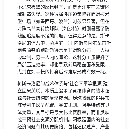
不追求极致的反抢频率，而是更注重在关键区
域制造失误。这种选择性压迫策略在面对技术
型中场（如墨西哥、波兰）时效果显著，但在
对阵高节奏转换球队（如沙特）时则暴露了防
线回追速度不足的问题。值得注意的是，斯卡
洛尼的体系中，劳塔罗·马丁内斯与阿尔瓦雷斯
两名前锋的跑动轨迹常呈非对称分布：一人拉
边牵制，另一人内收逼抢，这种分工虽提升了
局部压迫效率，却也导致前场覆盖面积受限，
尤其在对手长传打身后时难以形成有效干扰。
将斯卡洛尼的战术体系与“社会不平等根源”建
立因果关联，本质上混淆了竞技体育的战术逻
辑与社会结构的复杂成因。足球教练的排兵布
阵受制于球员配置、赛事规则、对手特点等具
体变量，其目标是最大化比赛胜率，而非反映
或干预社会资源分配机制。阿根廷国内的社会
经济问题有其历史脉络，包括殖民遗产、产业